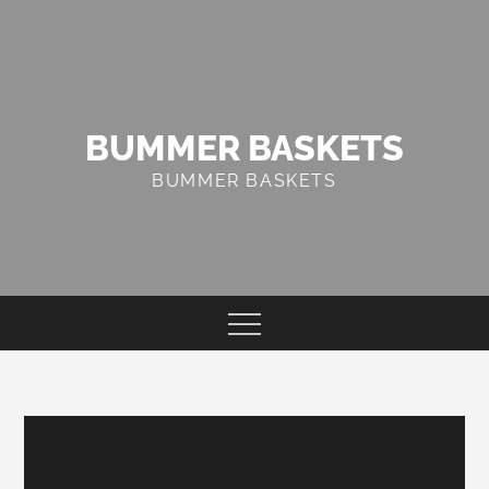
Skip
to
content
BUMMER BASKETS
BUMMER BASKETS