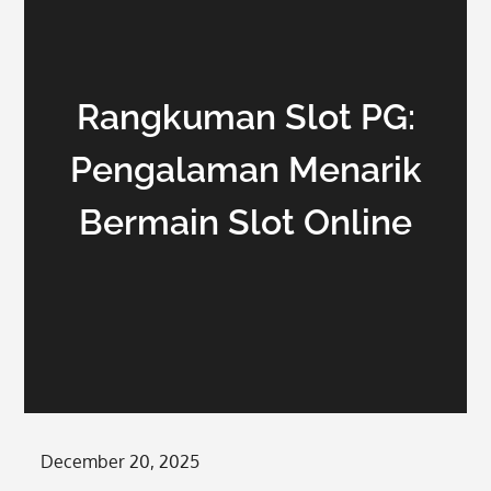
Rangkuman Slot PG:
Pengalaman Menarik
Bermain Slot Online
Posted
December 20, 2025