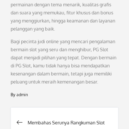
permainan dengan tema menarik, kualitas grafis
dan suara yang memukau, fitur khusus dan bonus
yang menggiurkan, hingga keamanan dan layanan
pelanggan yang baik.
Bagi pecinta judi online yang mencari pengalaman
bermain slot yang seru dan menghibur, PG Slot
dapat menjadi pilihan yang tepat. Dengan bermain
di PG Slot, kamu tidak hanya bisa mendapatkan
kesenangan dalam bermain, tetapi juga memiliki
peluang untuk meraih kemenangan besar.
By
admin
Post
Membahas Serunya Rangkuman Slot