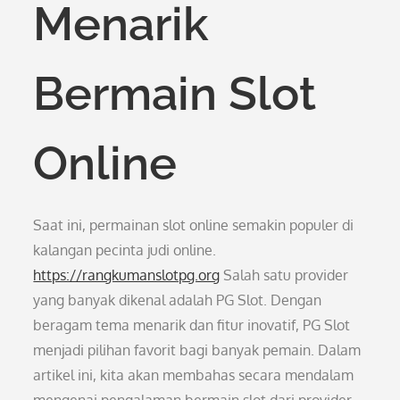
Menarik
Bermain Slot
Online
Saat ini, permainan slot online semakin populer di
kalangan pecinta judi online.
https://rangkumanslotpg.org
Salah satu provider
yang banyak dikenal adalah PG Slot. Dengan
beragam tema menarik dan fitur inovatif, PG Slot
menjadi pilihan favorit bagi banyak pemain. Dalam
artikel ini, kita akan membahas secara mendalam