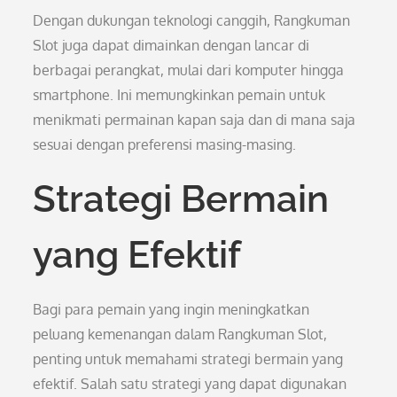
Dengan dukungan teknologi canggih, Rangkuman
Slot juga dapat dimainkan dengan lancar di
berbagai perangkat, mulai dari komputer hingga
smartphone. Ini memungkinkan pemain untuk
menikmati permainan kapan saja dan di mana saja
sesuai dengan preferensi masing-masing.
Strategi Bermain
yang Efektif
Bagi para pemain yang ingin meningkatkan
peluang kemenangan dalam Rangkuman Slot,
penting untuk memahami strategi bermain yang
efektif. Salah satu strategi yang dapat digunakan