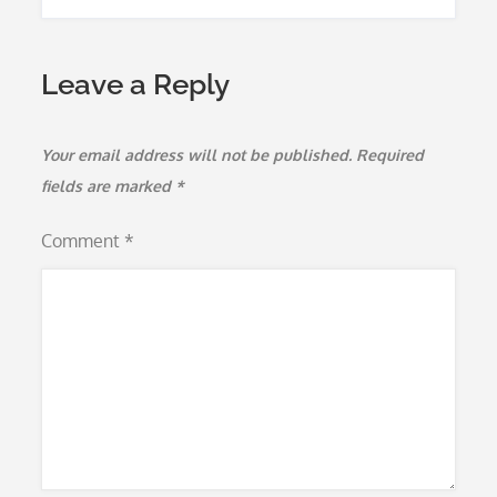
Leave a Reply
Your email address will not be published.
Required
fields are marked
*
Comment
*