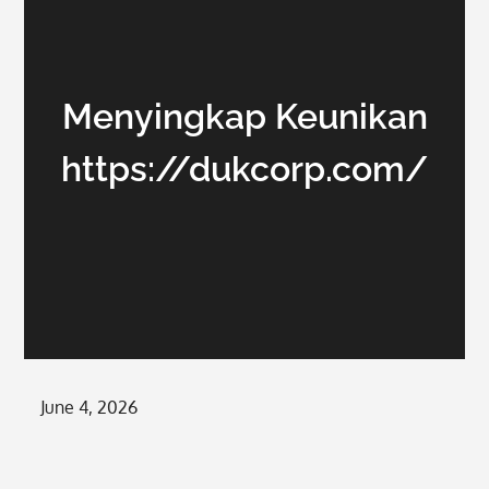
Menyingkap Keunikan
https://dukcorp.com/
Posted
June 4, 2026
on