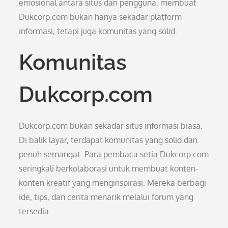
emosional antara situs dan pengguna, membuat
Dukcorp.com bukan hanya sekadar platform
informasi, tetapi juga komunitas yang solid.
Komunitas
Dukcorp.com
Dukcorp.com bukan sekadar situs informasi biasa.
Di balik layar, terdapat komunitas yang solid dan
penuh semangat. Para pembaca setia Dukcorp.com
seringkali berkolaborasi untuk membuat konten-
konten kreatif yang menginspirasi. Mereka berbagi
ide, tips, dan cerita menarik melalui forum yang
tersedia.