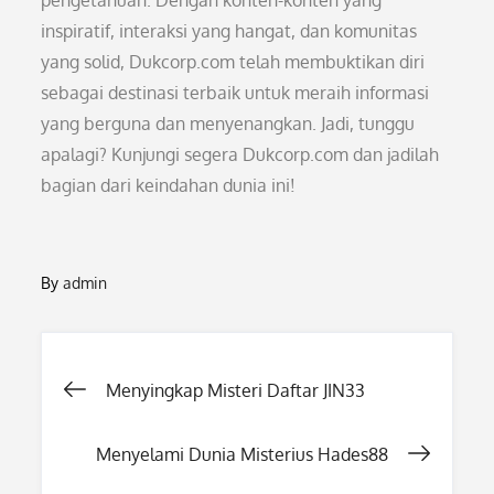
pengetahuan. Dengan konten-konten yang
inspiratif, interaksi yang hangat, dan komunitas
yang solid, Dukcorp.com telah membuktikan diri
sebagai destinasi terbaik untuk meraih informasi
yang berguna dan menyenangkan. Jadi, tunggu
apalagi? Kunjungi segera Dukcorp.com dan jadilah
bagian dari keindahan dunia ini!
By
admin
Post
Menyingkap Misteri Daftar JIN33
navigation
Menyelami Dunia Misterius Hades88