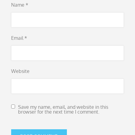
Name
*
Email
*
Website
Save my name, email, and website in this
browser for the next time I comment.