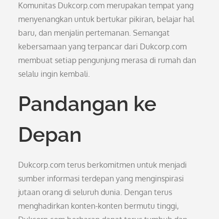
Komunitas Dukcorp.com merupakan tempat yang
menyenangkan untuk bertukar pikiran, belajar hal
baru, dan menjalin pertemanan. Semangat
kebersamaan yang terpancar dari Dukcorp.com
membuat setiap pengunjung merasa di rumah dan
selalu ingin kembali.
Pandangan ke
Depan
Dukcorp.com terus berkomitmen untuk menjadi
sumber informasi terdepan yang menginspirasi
jutaan orang di seluruh dunia. Dengan terus
menghadirkan konten-konten bermutu tinggi,