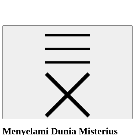
Skip
Bummer Baskets
to
Bummer Baskets
content
Menyelami Dunia Misterius