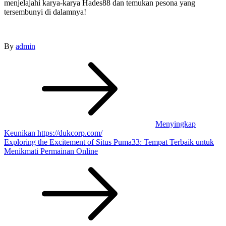
menjelajahi karya-karya Hades88 dan temukan pesona yang
tersembunyi di dalamnya!
By
admin
Post
navigation
Menyingkap
Keunikan https://dukcorp.com/
Exploring the Excitement of Situs Puma33: Tempat Terbaik untuk
Menikmati Permainan Online