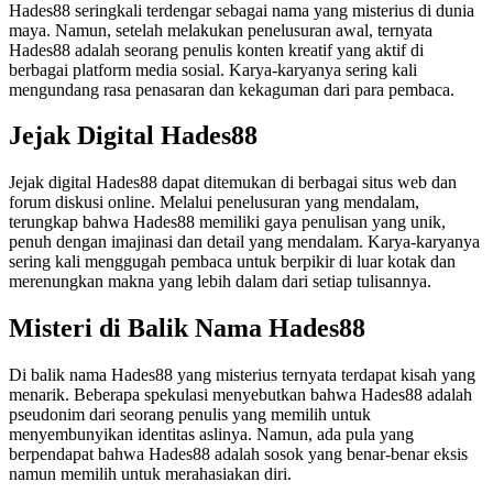
Hades88 seringkali terdengar sebagai nama yang misterius di dunia
maya. Namun, setelah melakukan penelusuran awal, ternyata
Hades88 adalah seorang penulis konten kreatif yang aktif di
berbagai platform media sosial. Karya-karyanya sering kali
mengundang rasa penasaran dan kekaguman dari para pembaca.
Jejak Digital Hades88
Jejak digital Hades88 dapat ditemukan di berbagai situs web dan
forum diskusi online. Melalui penelusuran yang mendalam,
terungkap bahwa Hades88 memiliki gaya penulisan yang unik,
penuh dengan imajinasi dan detail yang mendalam. Karya-karyanya
sering kali menggugah pembaca untuk berpikir di luar kotak dan
merenungkan makna yang lebih dalam dari setiap tulisannya.
Misteri di Balik Nama Hades88
Di balik nama Hades88 yang misterius ternyata terdapat kisah yang
menarik. Beberapa spekulasi menyebutkan bahwa Hades88 adalah
pseudonim dari seorang penulis yang memilih untuk
menyembunyikan identitas aslinya. Namun, ada pula yang
berpendapat bahwa Hades88 adalah sosok yang benar-benar eksis
namun memilih untuk merahasiakan diri.