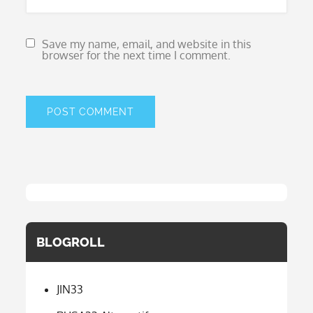
Save my name, email, and website in this
browser for the next time I comment.
BLOGROLL
JIN33