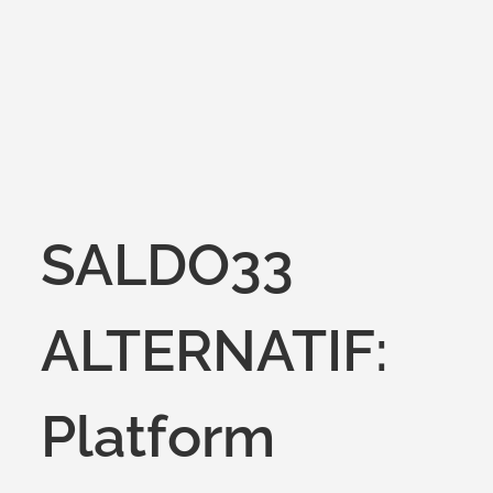
on
SALDO33
ALTERNATIF:
Platform