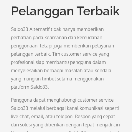
Pelanggan Terbaik
Saldo33 Alternatif tidak hanya memberikan
perhatian pada keamanan dan kemudahan
penggunaan, tetapi juga memberikan pelayanan
pelanggan terbaik. Tim customer service yang
profesional siap membantu pengguna dalam
menyelesaikan berbagai masalah atau kendala
yang mungkin timbul selama menggunakan
platform Saldo33.
Pengguna dapat menghubungi customer service
Saldo33 melalui berbagai kanal komunikasi seperti
live chat, email, atau telepon. Respon yang cepat
dan solusi yang diberikan dengan tepat menjadi ciri