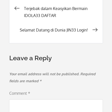
Post
Terjebak dalam Keasyikan Bermain
IDOLA33 DAFTAR
navigation
Selamat Datang di Dunia JIN33 Login!
Leave a Reply
Your email address will not be published.
Required
fields are marked
*
Comment
*