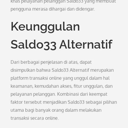
khas pelayanan pelanggan Saldo33 yang membuat
pengguna merasa dihargai dan didengar.
Keunggulan
Saldo33 Alternatif
Dari berbagai penjelasan di atas, dapat
disimpulkan bahwa Saldo33 Alternatif merupakan
platform transaksi online yang unggul dalam hal
keamanan, kemudahan akses, fitur unggulan, dan
pelayanan pelanggan. Kombinasi dari keempat
faktor tersebut menjadikan Saldo33 sebagai pilihan
utama bagi banyak orang dalam melakukan
transaksi secara online.