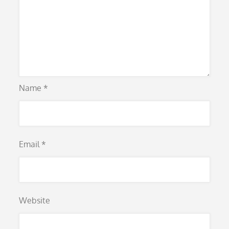
Name
*
Email
*
Website