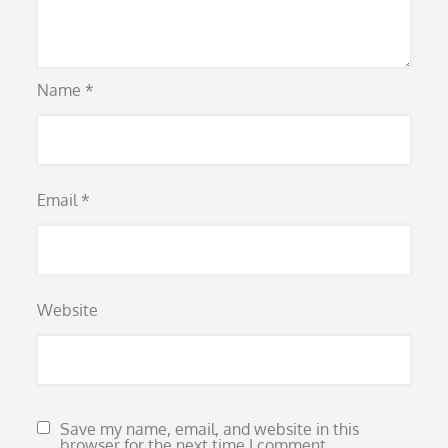
Name
*
Email
*
Website
Save my name, email, and website in this
browser for the next time I comment.