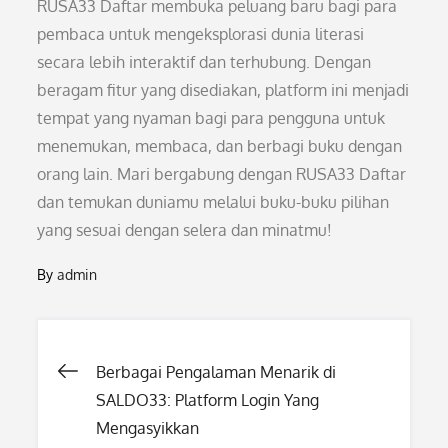
RUSA33 Daftar membuka peluang baru bagi para
pembaca untuk mengeksplorasi dunia literasi
secara lebih interaktif dan terhubung. Dengan
beragam fitur yang disediakan, platform ini menjadi
tempat yang nyaman bagi para pengguna untuk
menemukan, membaca, dan berbagi buku dengan
orang lain. Mari bergabung dengan RUSA33 Daftar
dan temukan duniamu melalui buku-buku pilihan
yang sesuai dengan selera dan minatmu!
By
admin
Post
Berbagai Pengalaman Menarik di
SALDO33: Platform Login Yang
navigation
Mengasyikkan