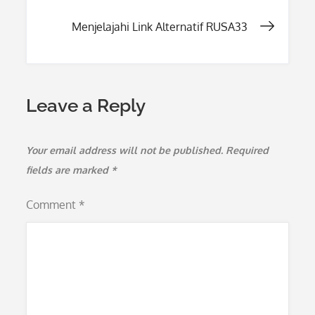
Menjelajahi Link Alternatif RUSA33
Leave a Reply
Your email address will not be published.
Required
fields are marked
*
Comment
*