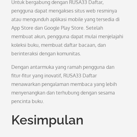
Untuk bergabung dengan RUSA33 Daftar,
pengguna dapat mengakses situs web resminya
atau mengunduh aplikasi mobile yang tersedia di
App Store dan Google Play Store. Setelah
membuat akun, pengguna dapat mulai menjelajahi
koleksi buku, membuat daftar bacaan, dan
berinteraksi dengan komunitas.
Dengan antarmuka yang ramah pengguna dan
fitur-fitur yang inovatif, RUSA33 Daftar
menawarkan pengalaman membaca yang lebih
menyenangkan dan terhubung dengan sesama
pencinta buku.
Kesimpulan