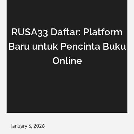
RUSA33 Daftar: Platform
Baru untuk Pencinta Buku
Online
Posted
January 6, 2026