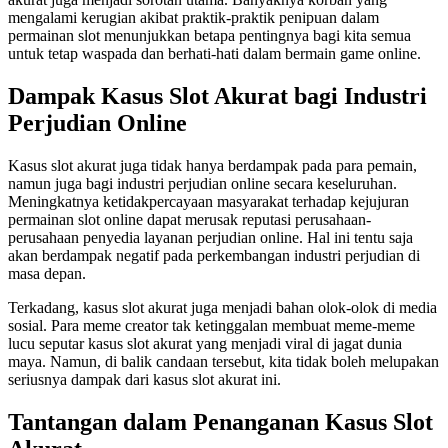
mengalami kerugian akibat praktik-praktik penipuan dalam
permainan slot menunjukkan betapa pentingnya bagi kita semua
untuk tetap waspada dan berhati-hati dalam bermain game online.
Dampak Kasus Slot Akurat bagi Industri
Perjudian Online
Kasus slot akurat juga tidak hanya berdampak pada para pemain,
namun juga bagi industri perjudian online secara keseluruhan.
Meningkatnya ketidakpercayaan masyarakat terhadap kejujuran
permainan slot online dapat merusak reputasi perusahaan-
perusahaan penyedia layanan perjudian online. Hal ini tentu saja
akan berdampak negatif pada perkembangan industri perjudian di
masa depan.
Terkadang, kasus slot akurat juga menjadi bahan olok-olok di media
sosial. Para meme creator tak ketinggalan membuat meme-meme
lucu seputar kasus slot akurat yang menjadi viral di jagat dunia
maya. Namun, di balik candaan tersebut, kita tidak boleh melupakan
seriusnya dampak dari kasus slot akurat ini.
Tantangan dalam Penanganan Kasus Slot