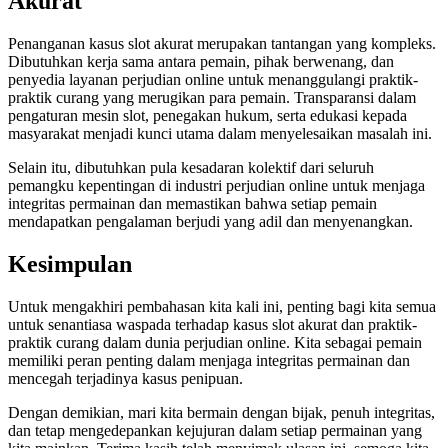
Akurat
Penanganan kasus slot akurat merupakan tantangan yang kompleks.
Dibutuhkan kerja sama antara pemain, pihak berwenang, dan
penyedia layanan perjudian online untuk menanggulangi praktik-
praktik curang yang merugikan para pemain. Transparansi dalam
pengaturan mesin slot, penegakan hukum, serta edukasi kepada
masyarakat menjadi kunci utama dalam menyelesaikan masalah ini.
Selain itu, dibutuhkan pula kesadaran kolektif dari seluruh
pemangku kepentingan di industri perjudian online untuk menjaga
integritas permainan dan memastikan bahwa setiap pemain
mendapatkan pengalaman berjudi yang adil dan menyenangkan.
Kesimpulan
Untuk mengakhiri pembahasan kita kali ini, penting bagi kita semua
untuk senantiasa waspada terhadap kasus slot akurat dan praktik-
praktik curang dalam dunia perjudian online. Kita sebagai pemain
memiliki peran penting dalam menjaga integritas permainan dan
mencegah terjadinya kasus penipuan.
Dengan demikian, mari kita bermain dengan bijak, penuh integritas,
dan tetap mengedepankan kejujuran dalam setiap permainan yang