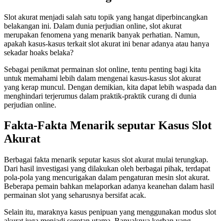
Slot akurat menjadi salah satu topik yang hangat diperbincangkan
belakangan ini. Dalam dunia perjudian online, slot akurat
merupakan fenomena yang menarik banyak perhatian. Namun,
apakah kasus-kasus terkait slot akurat ini benar adanya atau hanya
sekadar hoaks belaka?
Sebagai penikmat permainan slot online, tentu penting bagi kita
untuk memahami lebih dalam mengenai kasus-kasus slot akurat
yang kerap muncul. Dengan demikian, kita dapat lebih waspada dan
menghindari terjerumus dalam praktik-praktik curang di dunia
perjudian online.
Fakta-Fakta Menarik seputar Kasus Slot
Akurat
Berbagai fakta menarik seputar kasus slot akurat mulai terungkap.
Dari hasil investigasi yang dilakukan oleh berbagai pihak, terdapat
pola-pola yang mencurigakan dalam pengaturan mesin slot akurat.
Beberapa pemain bahkan melaporkan adanya keanehan dalam hasil
permainan slot yang seharusnya bersifat acak.
Selain itu, maraknya kasus penipuan yang menggunakan modus slot
akurat juga menjadi sorotan utama. Banyaknya korban yang