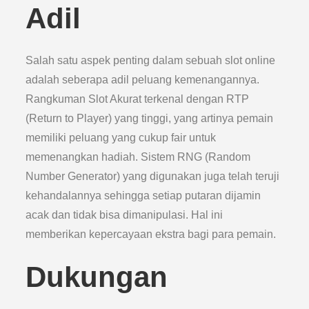
Adil
Salah satu aspek penting dalam sebuah slot online
adalah seberapa adil peluang kemenangannya.
Rangkuman Slot Akurat terkenal dengan RTP
(Return to Player) yang tinggi, yang artinya pemain
memiliki peluang yang cukup fair untuk
memenangkan hadiah. Sistem RNG (Random
Number Generator) yang digunakan juga telah teruji
kehandalannya sehingga setiap putaran dijamin
acak dan tidak bisa dimanipulasi. Hal ini
memberikan kepercayaan ekstra bagi para pemain.
Dukungan