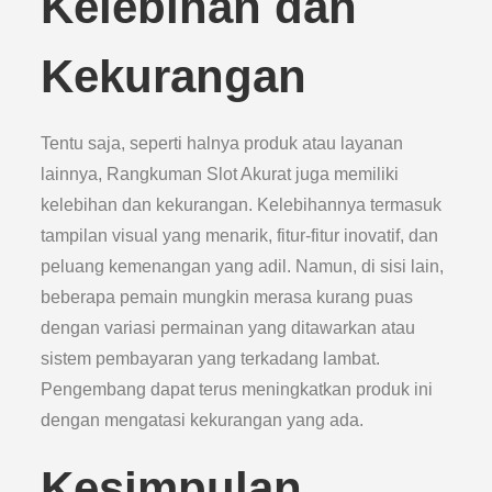
Kelebihan dan
Kekurangan
Tentu saja, seperti halnya produk atau layanan
lainnya, Rangkuman Slot Akurat juga memiliki
kelebihan dan kekurangan. Kelebihannya termasuk
tampilan visual yang menarik, fitur-fitur inovatif, dan
peluang kemenangan yang adil. Namun, di sisi lain,
beberapa pemain mungkin merasa kurang puas
dengan variasi permainan yang ditawarkan atau
sistem pembayaran yang terkadang lambat.
Pengembang dapat terus meningkatkan produk ini
dengan mengatasi kekurangan yang ada.
Kesimpulan