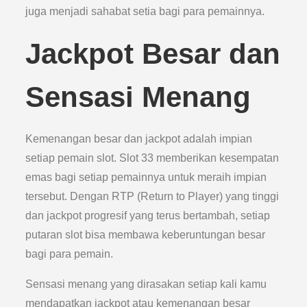
juga menjadi sahabat setia bagi para pemainnya.
Jackpot Besar dan
Sensasi Menang
Kemenangan besar dan jackpot adalah impian
setiap pemain slot. Slot 33 memberikan kesempatan
emas bagi setiap pemainnya untuk meraih impian
tersebut. Dengan RTP (Return to Player) yang tinggi
dan jackpot progresif yang terus bertambah, setiap
putaran slot bisa membawa keberuntungan besar
bagi para pemain.
Sensasi menang yang dirasakan setiap kali kamu
mendapatkan jackpot atau kemenangan besar