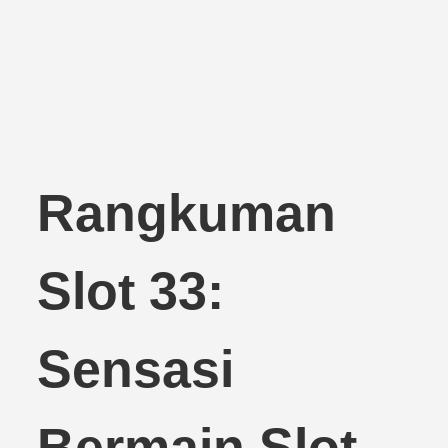
Rangkuman
Slot 33:
Sensasi
Bermain Slot