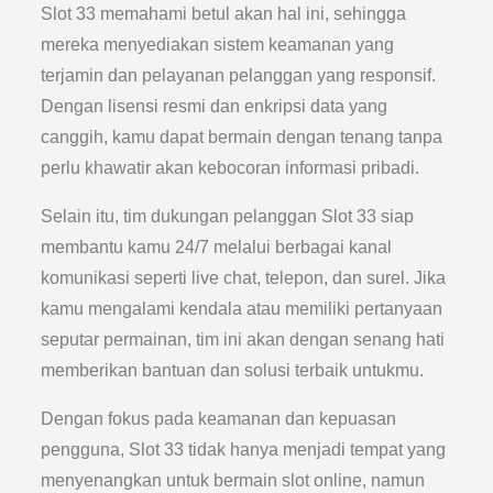
Slot 33 memahami betul akan hal ini, sehingga
mereka menyediakan sistem keamanan yang
terjamin dan pelayanan pelanggan yang responsif.
Dengan lisensi resmi dan enkripsi data yang
canggih, kamu dapat bermain dengan tenang tanpa
perlu khawatir akan kebocoran informasi pribadi.
Selain itu, tim dukungan pelanggan Slot 33 siap
membantu kamu 24/7 melalui berbagai kanal
komunikasi seperti live chat, telepon, dan surel. Jika
kamu mengalami kendala atau memiliki pertanyaan
seputar permainan, tim ini akan dengan senang hati
memberikan bantuan dan solusi terbaik untukmu.
Dengan fokus pada keamanan dan kepuasan
pengguna, Slot 33 tidak hanya menjadi tempat yang
menyenangkan untuk bermain slot online, namun