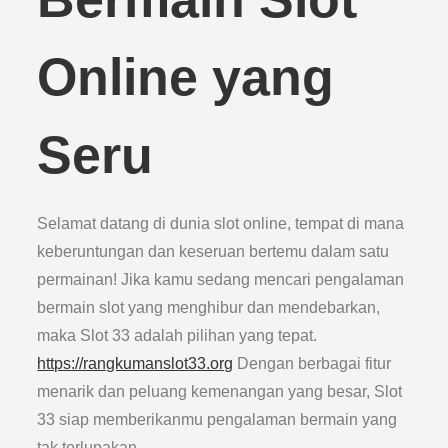
Online yang
Seru
Selamat datang di dunia slot online, tempat di mana
keberuntungan dan keseruan bertemu dalam satu
permainan! Jika kamu sedang mencari pengalaman
bermain slot yang menghibur dan mendebarkan,
maka Slot 33 adalah pilihan yang tepat.
https://rangkumanslot33.org
Dengan berbagai fitur
menarik dan peluang kemenangan yang besar, Slot
33 siap memberikanmu pengalaman bermain yang
tak terlupakan.