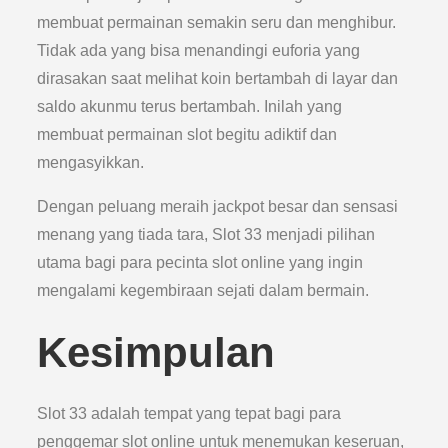
membuat permainan semakin seru dan menghibur.
Tidak ada yang bisa menandingi euforia yang
dirasakan saat melihat koin bertambah di layar dan
saldo akunmu terus bertambah. Inilah yang
membuat permainan slot begitu adiktif dan
mengasyikkan.
Dengan peluang meraih jackpot besar dan sensasi
menang yang tiada tara, Slot 33 menjadi pilihan
utama bagi para pecinta slot online yang ingin
mengalami kegembiraan sejati dalam bermain.
Kesimpulan
Slot 33 adalah tempat yang tepat bagi para
penggemar slot online untuk menemukan keseruan,