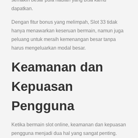
dapatkan.
Dengan fitur bonus yang melimpah, Slot 33 tidak
hanya menawarkan keseruan bermain, namun juga
peluang untuk meraih kemenangan besar tanpa
harus mengeluarkan modal besar.
Keamanan dan
Kepuasan
Pengguna
Ketika bermain slot online, keamanan dan kepuasan
pengguna menjadi dua hal yang sangat penting.