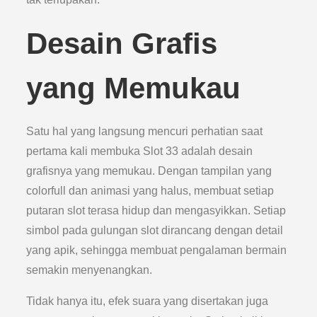
Desain Grafis
yang Memukau
Satu hal yang langsung mencuri perhatian saat
pertama kali membuka Slot 33 adalah desain
grafisnya yang memukau. Dengan tampilan yang
colorfull dan animasi yang halus, membuat setiap
putaran slot terasa hidup dan mengasyikkan. Setiap
simbol pada gulungan slot dirancang dengan detail
yang apik, sehingga membuat pengalaman bermain
semakin menyenangkan.
Tidak hanya itu, efek suara yang disertakan juga