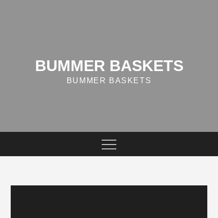
Skip
to
content
BUMMER BASKETS
BUMMER BASKETS