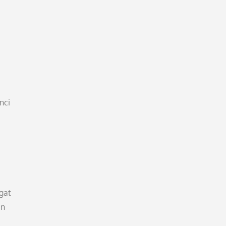
nci
gat
in