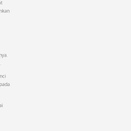
at
ankan
nya.
.
nci
epada
ai