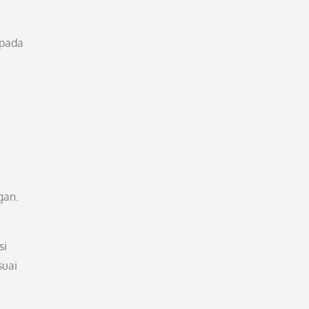
epada
gan.
si
suai