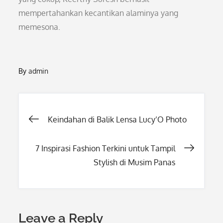
mempertahankan kecantikan alaminya yang
memesona.
By
admin
Post
Keindahan di Balik Lensa Lucy’O Photo
navigation
7 Inspirasi Fashion Terkini untuk Tampil
Stylish di Musim Panas
Leave a Reply