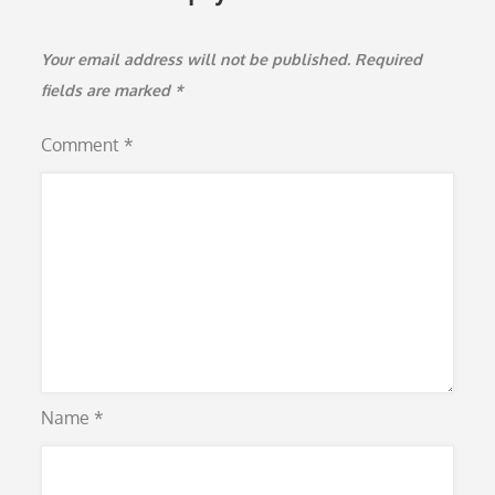
Your email address will not be published.
Required
fields are marked
*
Comment
*
Name
*