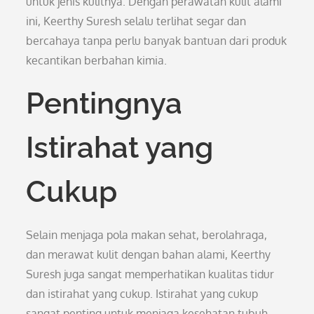
untuk jenis kulitnya. Dengan perawatan kulit alami
ini, Keerthy Suresh selalu terlihat segar dan
bercahaya tanpa perlu banyak bantuan dari produk
kecantikan berbahan kimia.
Pentingnya
Istirahat yang
Cukup
Selain menjaga pola makan sehat, berolahraga,
dan merawat kulit dengan bahan alami, Keerthy
Suresh juga sangat memperhatikan kualitas tidur
dan istirahat yang cukup. Istirahat yang cukup
sangat penting untuk menjaga kesehatan tubuh