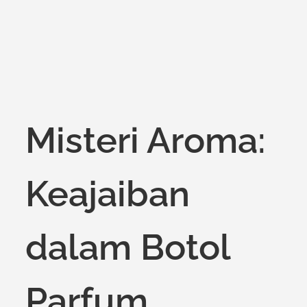
Misteri Aroma:
Keajaiban
dalam Botol
Parfum