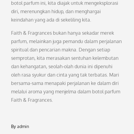
botol parfum ini, kita diajak untuk mengeksplorasi
diri, merenungkan hidup, dan menghargai
keindahan yang ada di sekeliling kita.
Faith & Fragrances bukan hanya sekadar merek
parfum, melainkan juga pemandu dalam perjalanan
spiritual dan pencarian makna. Dengan setiap
semprotan, kita merasakan sentuhan kelembutan
dan kehangatan, seolah-olah dunia ini dipenuhi
oleh rasa syukur dan cinta yang tak terbatas. Mari
bersama-sama menapaki perjalanan ke dalam diri
melalui aroma yang menjelma dalam botol parfum
Faith & Fragrances.
By
admin