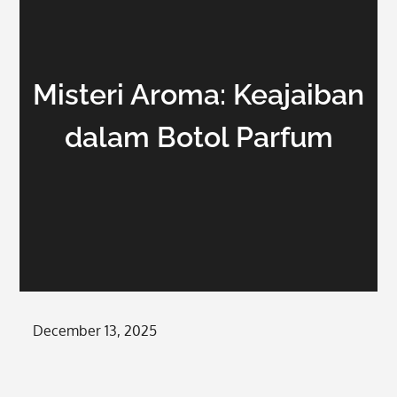
Misteri Aroma: Keajaiban
dalam Botol Parfum
Posted
December 13, 2025
on