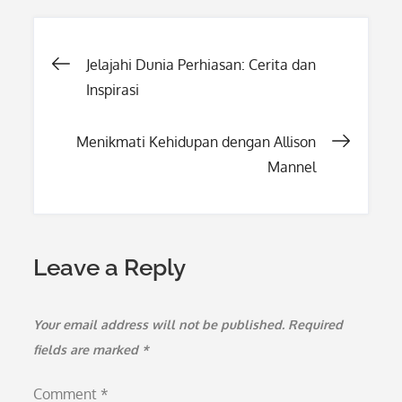
Post
Jelajahi Dunia Perhiasan: Cerita dan
Inspirasi
navigation
Menikmati Kehidupan dengan Allison
Mannel
Leave a Reply
Your email address will not be published.
Required
fields are marked
*
Comment
*