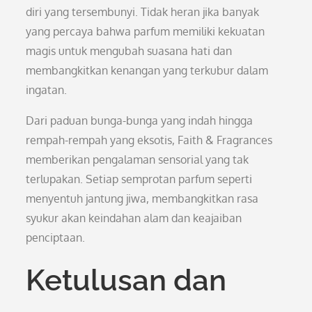
diri yang tersembunyi. Tidak heran jika banyak
yang percaya bahwa parfum memiliki kekuatan
magis untuk mengubah suasana hati dan
membangkitkan kenangan yang terkubur dalam
ingatan.
Dari paduan bunga-bunga yang indah hingga
rempah-rempah yang eksotis, Faith & Fragrances
memberikan pengalaman sensorial yang tak
terlupakan. Setiap semprotan parfum seperti
menyentuh jantung jiwa, membangkitkan rasa
syukur akan keindahan alam dan keajaiban
penciptaan.
Ketulusan dan