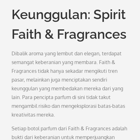
Keunggulan: Spirit
Faith & Fragrances
Dibalik aroma yang lembut dan elegan, terdapat
semangat keberanian yang membara. Faith &
Fragrances tidak hanya sekadar mengikuti tren
pasar, melainkan juga menciptakan sendiri
keunggulan yang membedakan mereka dari yang
lain. Para pencipta parfum di sini tidak takut
mengambil risiko dan mengeksplorasi batas-batas
kreativitas mereka.
Setiap botol parfum dari Faith & Fragrances adalah
bukti dari keberanian untuk memperjuangkan