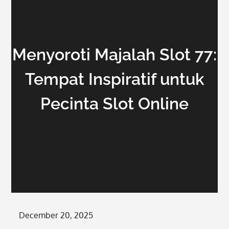
Menyoroti Majalah Slot 77:
Tempat Inspiratif untuk
Pecinta Slot Online
Posted
December 20, 2025