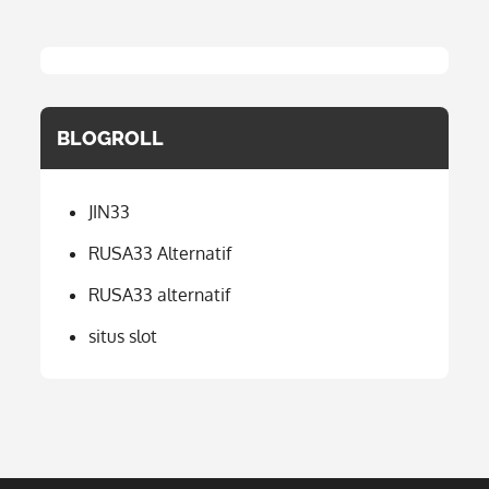
BLOGROLL
JIN33
RUSA33 Alternatif
RUSA33 alternatif
situs slot