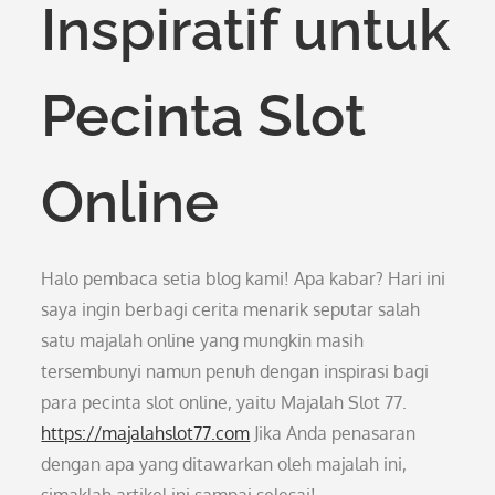
Inspiratif untuk
Pecinta Slot
Online
Halo pembaca setia blog kami! Apa kabar? Hari ini
saya ingin berbagi cerita menarik seputar salah
satu majalah online yang mungkin masih
tersembunyi namun penuh dengan inspirasi bagi
para pecinta slot online, yaitu Majalah Slot 77.
https://majalahslot77.com
Jika Anda penasaran
dengan apa yang ditawarkan oleh majalah ini,