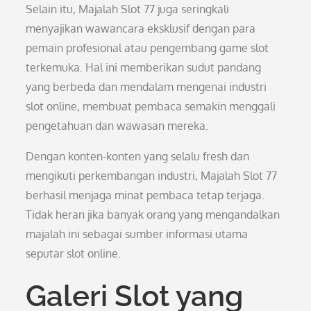
Selain itu, Majalah Slot 77 juga seringkali
menyajikan wawancara eksklusif dengan para
pemain profesional atau pengembang game slot
terkemuka. Hal ini memberikan sudut pandang
yang berbeda dan mendalam mengenai industri
slot online, membuat pembaca semakin menggali
pengetahuan dan wawasan mereka.
Dengan konten-konten yang selalu fresh dan
mengikuti perkembangan industri, Majalah Slot 77
berhasil menjaga minat pembaca tetap terjaga.
Tidak heran jika banyak orang yang mengandalkan
majalah ini sebagai sumber informasi utama
seputar slot online.
Galeri Slot yang