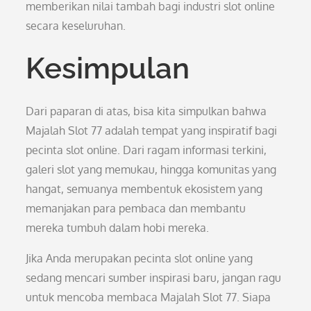
memberikan nilai tambah bagi industri slot online
secara keseluruhan.
Kesimpulan
Dari paparan di atas, bisa kita simpulkan bahwa
Majalah Slot 77 adalah tempat yang inspiratif bagi
pecinta slot online. Dari ragam informasi terkini,
galeri slot yang memukau, hingga komunitas yang
hangat, semuanya membentuk ekosistem yang
memanjakan para pembaca dan membantu
mereka tumbuh dalam hobi mereka.
Jika Anda merupakan pecinta slot online yang
sedang mencari sumber inspirasi baru, jangan ragu
untuk mencoba membaca Majalah Slot 77. Siapa