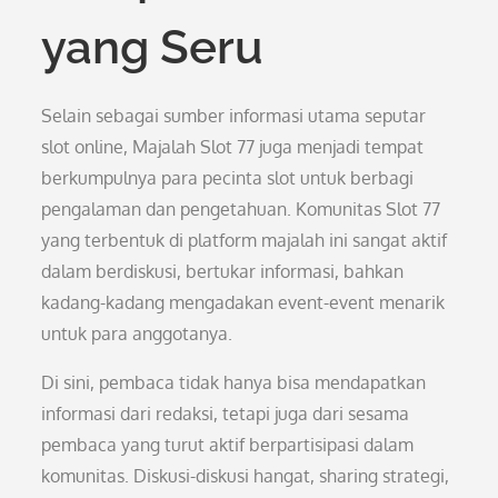
yang Seru
Selain sebagai sumber informasi utama seputar
slot online, Majalah Slot 77 juga menjadi tempat
berkumpulnya para pecinta slot untuk berbagi
pengalaman dan pengetahuan. Komunitas Slot 77
yang terbentuk di platform majalah ini sangat aktif
dalam berdiskusi, bertukar informasi, bahkan
kadang-kadang mengadakan event-event menarik
untuk para anggotanya.
Di sini, pembaca tidak hanya bisa mendapatkan
informasi dari redaksi, tetapi juga dari sesama
pembaca yang turut aktif berpartisipasi dalam
komunitas. Diskusi-diskusi hangat, sharing strategi,