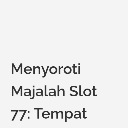
on
Menyoroti
Majalah Slot
77: Tempat