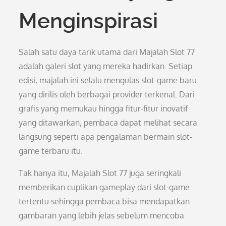
Menginspirasi
Salah satu daya tarik utama dari Majalah Slot 77
adalah galeri slot yang mereka hadirkan. Setiap
edisi, majalah ini selalu mengulas slot-game baru
yang dirilis oleh berbagai provider terkenal. Dari
grafis yang memukau hingga fitur-fitur inovatif
yang ditawarkan, pembaca dapat melihat secara
langsung seperti apa pengalaman bermain slot-
game terbaru itu.
Tak hanya itu, Majalah Slot 77 juga seringkali
memberikan cuplikan gameplay dari slot-game
tertentu sehingga pembaca bisa mendapatkan
gambaran yang lebih jelas sebelum mencoba