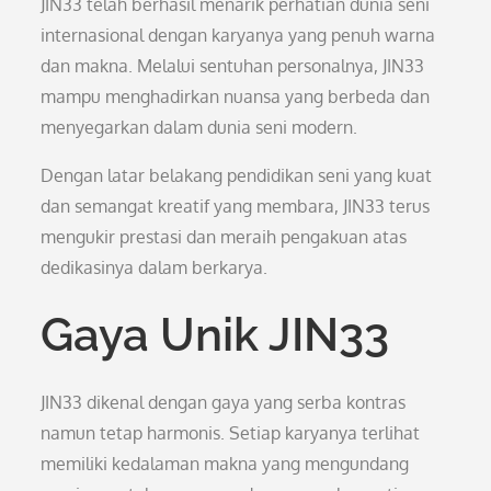
JIN33 telah berhasil menarik perhatian dunia seni
internasional dengan karyanya yang penuh warna
dan makna. Melalui sentuhan personalnya, JIN33
mampu menghadirkan nuansa yang berbeda dan
menyegarkan dalam dunia seni modern.
Dengan latar belakang pendidikan seni yang kuat
dan semangat kreatif yang membara, JIN33 terus
mengukir prestasi dan meraih pengakuan atas
dedikasinya dalam berkarya.
Gaya Unik JIN33
JIN33 dikenal dengan gaya yang serba kontras
namun tetap harmonis. Setiap karyanya terlihat
memiliki kedalaman makna yang mengundang