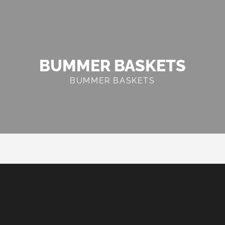
BUMMER BASKETS
BUMMER BASKETS