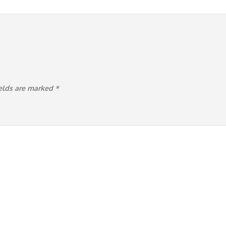
ields are marked
*