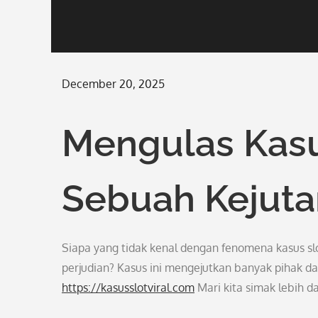
Posted
December 20, 2025
on
Mengulas Kasus
Sebuah Kejutan
Siapa yang tidak kenal dengan fenomena kasus sl
perjudian? Kasus ini mengejutkan banyak pihak d
https://kasusslotviral.com
Mari kita simak lebih d