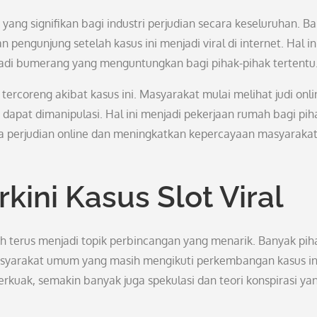
 yang signifikan bagi industri perjudian secara keseluruhan. B
 pengunjung setelah kasus ini menjadi viral di internet. Hal in
adi bumerang yang menguntungkan bagi pihak-pihak tertentu
ga tercoreng akibat kasus ini. Masyarakat mulai melihat judi onl
 dapat dimanipulasi. Hal ini menjadi pekerjaan rumah bagi pih
a perjudian online dan meningkatkan kepercayaan masyaraka
ini Kasus Slot Viral
asih terus menjadi topik perbincangan yang menarik. Banyak pih
masyarakat umum yang masih mengikuti perkembangan kasus in
rkuak, semakin banyak juga spekulasi dan teori konspirasi ya