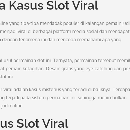
 Kasus Slot Viral
line yang tiba-tiba mendadak populer di kalangan pemain judi
menjadi viral di berbagai platform media sosial dan mendapa
ran dengan fenomena ini dan mencoba memahami apa yang
usul permainan slot ini. Ternyata, permainan tersebut memil
t pemain ketagihan. Desain grafis yang eye-catching dan jac
ot ini.
ral adalah kasus misterius yang terjadi di baliknya. Terdapa
 terjadi pada sistem permainan ini, sehingga menimbulkan
judi online.
us Slot Viral