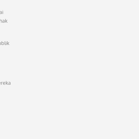
ai
ihak
ublik
ereka