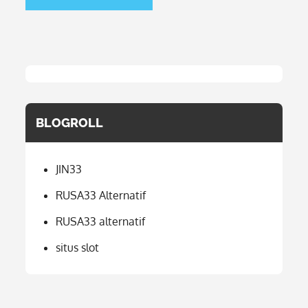
BLOGROLL
JIN33
RUSA33 Alternatif
RUSA33 alternatif
situs slot