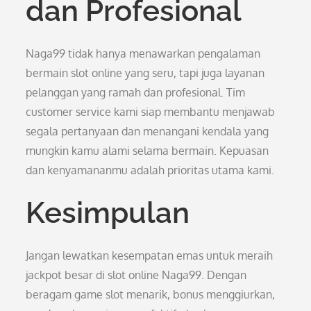
dan Profesional
Naga99 tidak hanya menawarkan pengalaman
bermain slot online yang seru, tapi juga layanan
pelanggan yang ramah dan profesional. Tim
customer service kami siap membantu menjawab
segala pertanyaan dan menangani kendala yang
mungkin kamu alami selama bermain. Kepuasan
dan kenyamananmu adalah prioritas utama kami.
Kesimpulan
Jangan lewatkan kesempatan emas untuk meraih
jackpot besar di slot online Naga99. Dengan
beragam game slot menarik, bonus menggiurkan,