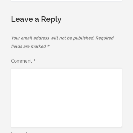
Leave a Reply
Your email address will not be published.
Required
fields are marked
*
Comment
*