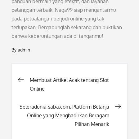
panduan bermain yang efektif, dan layanan
pelanggan terbaik, Naga99 siap mengantarmu
pada petualangan berjudi online yang tak
terlupakan. Bergabunglah sekarang dan buktikan
bahwa keberuntungan ada di tanganmu!
By
admin
Post
Membuat Artikel Acak tentang Slot
Online
navigation
Seleradunia-saba.com: Platform Belanja
Online yang Menghadirkan Beragam
Pilihan Menarik