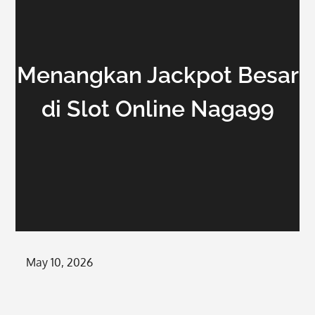
Menangkan Jackpot Besar
di Slot Online Naga99
Posted
May 10, 2026
on