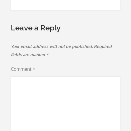
Leave a Reply
Your email address will not be published.
Required
fields are marked
*
Comment
*