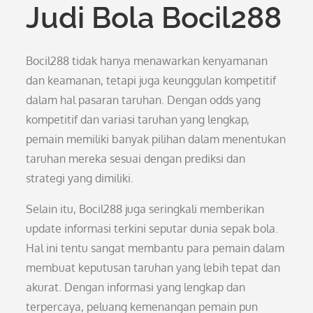
Judi Bola Bocil288
Bocil288 tidak hanya menawarkan kenyamanan
dan keamanan, tetapi juga keunggulan kompetitif
dalam hal pasaran taruhan. Dengan odds yang
kompetitif dan variasi taruhan yang lengkap,
pemain memiliki banyak pilihan dalam menentukan
taruhan mereka sesuai dengan prediksi dan
strategi yang dimiliki.
Selain itu, Bocil288 juga seringkali memberikan
update informasi terkini seputar dunia sepak bola.
Hal ini tentu sangat membantu para pemain dalam
membuat keputusan taruhan yang lebih tepat dan
akurat. Dengan informasi yang lengkap dan
terpercaya, peluang kemenangan pemain pun