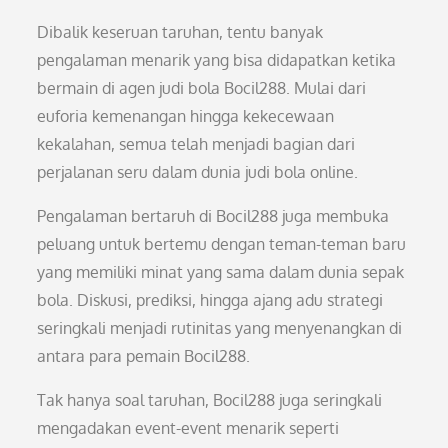
Dibalik keseruan taruhan, tentu banyak
pengalaman menarik yang bisa didapatkan ketika
bermain di agen judi bola Bocil288. Mulai dari
euforia kemenangan hingga kekecewaan
kekalahan, semua telah menjadi bagian dari
perjalanan seru dalam dunia judi bola online.
Pengalaman bertaruh di Bocil288 juga membuka
peluang untuk bertemu dengan teman-teman baru
yang memiliki minat yang sama dalam dunia sepak
bola. Diskusi, prediksi, hingga ajang adu strategi
seringkali menjadi rutinitas yang menyenangkan di
antara para pemain Bocil288.
Tak hanya soal taruhan, Bocil288 juga seringkali
mengadakan event-event menarik seperti