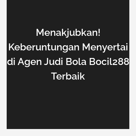
Menakjubkan!
Keberuntungan Menyertai
di Agen Judi Bola Bocil288
Terbaik