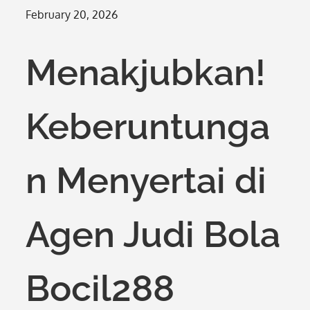
Posted
February 20, 2026
on
Menakjubkan!
Keberuntunga
n Menyertai di
Agen Judi Bola
Bocil288