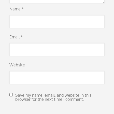
Name
*
Email
*
Website
Save my name, email, and website in this
browser for the next time I comment.