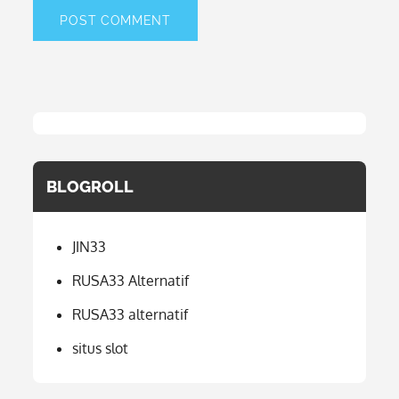
BLOGROLL
JIN33
RUSA33 Alternatif
RUSA33 alternatif
situs slot