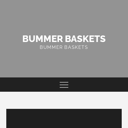
Skip
to
content
BUMMER BASKETS
BUMMER BASKETS