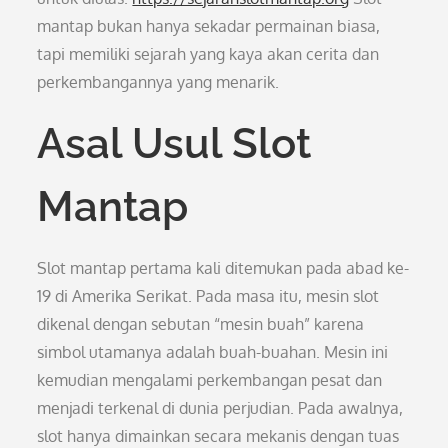
mantap bukan hanya sekadar permainan biasa,
tapi memiliki sejarah yang kaya akan cerita dan
perkembangannya yang menarik.
Asal Usul Slot
Mantap
Slot mantap pertama kali ditemukan pada abad ke-
19 di Amerika Serikat. Pada masa itu, mesin slot
dikenal dengan sebutan “mesin buah” karena
simbol utamanya adalah buah-buahan. Mesin ini
kemudian mengalami perkembangan pesat dan
menjadi terkenal di dunia perjudian. Pada awalnya,
slot hanya dimainkan secara mekanis dengan tuas