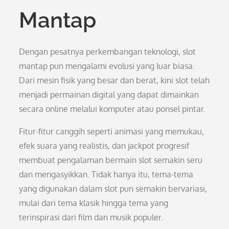
Mantap
Dengan pesatnya perkembangan teknologi, slot
mantap pun mengalami evolusi yang luar biasa.
Dari mesin fisik yang besar dan berat, kini slot telah
menjadi permainan digital yang dapat dimainkan
secara online melalui komputer atau ponsel pintar.
Fitur-fitur canggih seperti animasi yang memukau,
efek suara yang realistis, dan jackpot progresif
membuat pengalaman bermain slot semakin seru
dan mengasyikkan. Tidak hanya itu, tema-tema
yang digunakan dalam slot pun semakin bervariasi,
mulai dari tema klasik hingga tema yang
terinspirasi dari film dan musik populer.