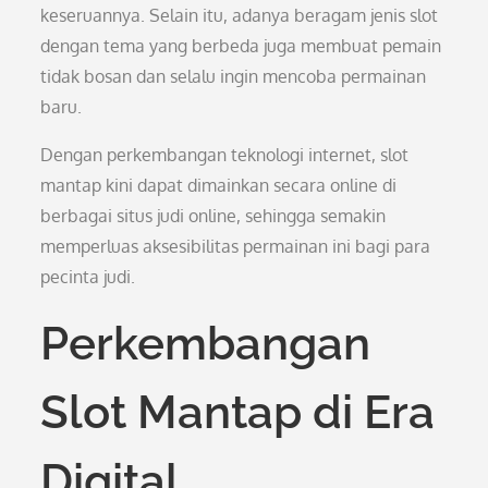
keseruannya. Selain itu, adanya beragam jenis slot
dengan tema yang berbeda juga membuat pemain
tidak bosan dan selalu ingin mencoba permainan
baru.
Dengan perkembangan teknologi internet, slot
mantap kini dapat dimainkan secara online di
berbagai situs judi online, sehingga semakin
memperluas aksesibilitas permainan ini bagi para
pecinta judi.
Perkembangan
Slot Mantap di Era
Digital