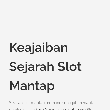
Keajaiban
Sejarah Slot
Mantap
Sejarah slot mantap memang sungguh menarik
untuk diulas.
https://sejarahslotmantap.org
Slot