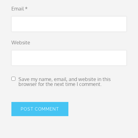
Email
*
Website
Save my name, email, and website in this
browser for the next time I comment.