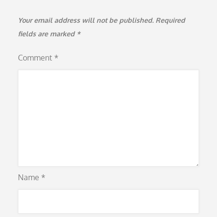
Your email address will not be published.
Required
fields are marked
*
Comment
*
Name
*