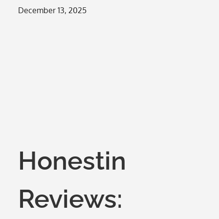
Posted
December 13, 2025
on
Honestin
Reviews: