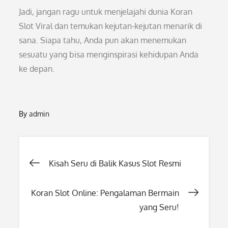
Jadi, jangan ragu untuk menjelajahi dunia Koran
Slot Viral dan temukan kejutan-kejutan menarik di
sana. Siapa tahu, Anda pun akan menemukan
sesuatu yang bisa menginspirasi kehidupan Anda
ke depan.
By
admin
Post
Kisah Seru di Balik Kasus Slot Resmi
navigation
Koran Slot Online: Pengalaman Bermain
yang Seru!