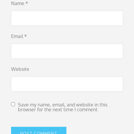
Name
*
Email
*
Website
Save my name, email, and website in this
browser for the next time I comment.