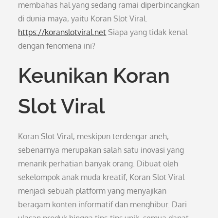
membahas hal yang sedang ramai diperbincangkan
di dunia maya, yaitu Koran Slot Viral.
https://koranslotviral.net
Siapa yang tidak kenal
dengan fenomena ini?
Keunikan Koran
Slot Viral
Koran Slot Viral, meskipun terdengar aneh,
sebenarnya merupakan salah satu inovasi yang
menarik perhatian banyak orang. Dibuat oleh
sekelompok anak muda kreatif, Koran Slot Viral
menjadi sebuah platform yang menyajikan
beragam konten informatif dan menghibur. Dari