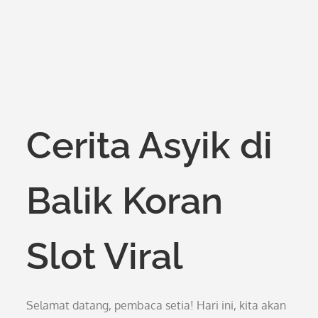
Cerita Asyik di
Balik Koran
Slot Viral
Selamat datang, pembaca setia! Hari ini, kita akan