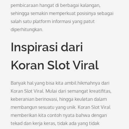
pembicaraan hangat di berbagai kalangan,
sehingga semakin memperkuat posisinya sebagai
salah satu platform informasi yang patut
diperhitungkan.
Inspirasi dari
Koran Slot Viral
Banyak hal yang bisa kita ambil hikmahnya dari
Koran Slot Viral. Mulai dari semangat kreatifitas,
keberanian berinovasi, hingga keuletan dalam
membangun sesuatu yang unik. Koran Slot Viral
memberikan kita contoh nyata bahwa dengan
tekad dan kerja keras, tidak ada yang tidak