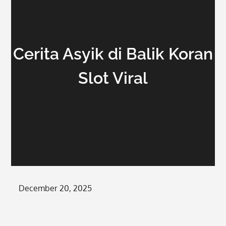
Cerita Asyik di Balik Koran
Slot Viral
Posted
December 20, 2025
on